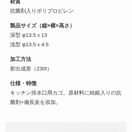
材質
抗菌剤入りポリプロピレン
製品サイズ（縦×横×高さ）
深型 φ13.5ｘ13
浅型 φ13.5ｘ4.5
加工方法
射出成形（230t）
仕様・特徴
キッチン排水口用カゴ。原材料に純銀入りの抗
菌剤+備長炭を添加。