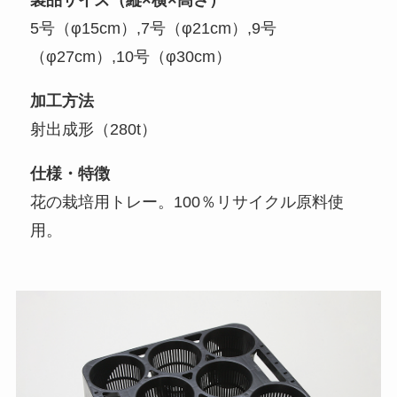
製品サイズ（縦×横×高さ）
5号（φ15cm）,7号（φ21cm）,9号
（φ27cm）,10号（φ30cm）
加工方法
射出成形（280t）
仕様・特徴
花の栽培用トレー。100％リサイクル原料使
用。